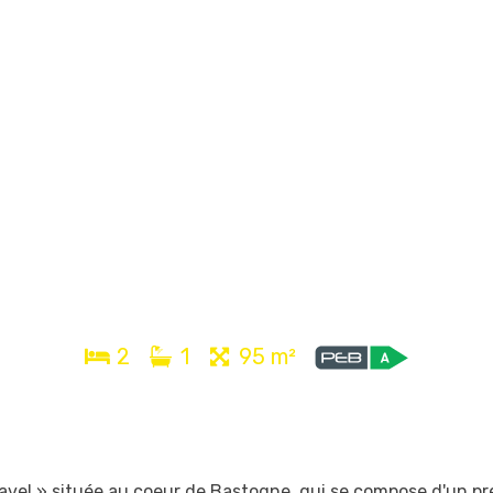
2
1
95 m²
vel » située au coeur de Bastogne, qui se compose d'un pr