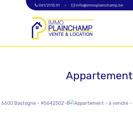
061/21.15.01
info@immoplainchamp.be
Appartement 