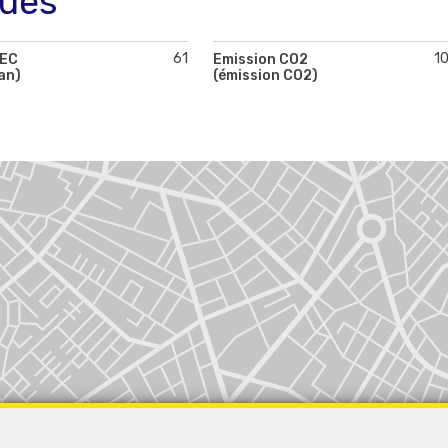
ques
61
1
PEC
Emission CO2
an)
(émission CO2)