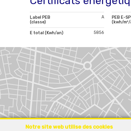
Certificats énergéti
A
Label PEB
PEB E-S
(classe)
(kwh/m²/
5856
E total (Kwh/an)
Notre site web utilise des cookies