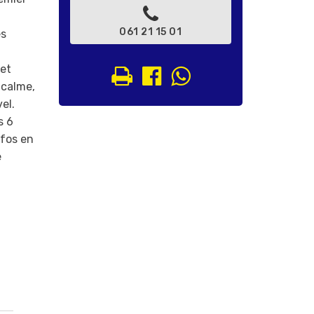
061 21 15 01
es
 et
 calme,
el.
s 6
fos en
e