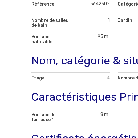
5642502
Référence
Catégori
1
Nombre de salles
Jardin
de bain
95 m²
Surface
habitable
Nom, catégorie & sit
4
Etage
Nombre d
Caractéristiques Pri
8 m²
Surface de
terrasse 1