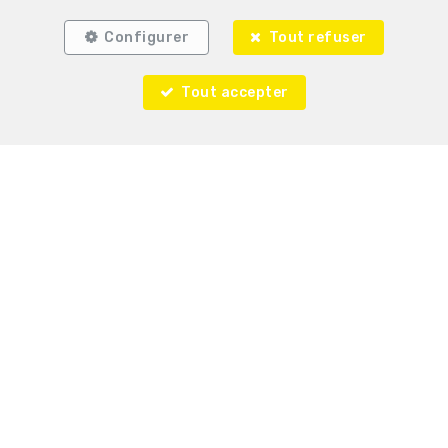
Configurer
Tout refuser
Tout accepter
Immo Plainchamp
Rue du Vivier 212
—
6600 Bastogne
—
TEL.
061 21 15 01
info@immoplainchamp.be
—
Agent immobilier intermédiaire agréé IPI sous le
numéro 509.800 en Belgique - N° entreprise : TVA BE-
0695.907.494- Instance de contrôle: Institut
professionnel des agents immobiliers, rue du