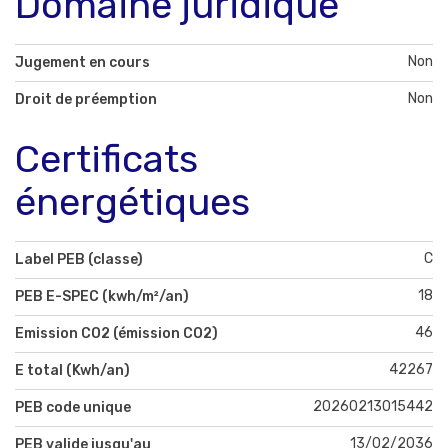
Domaine juridique
Non
Jugement en cours
Non
Droit de préemption
Certificats
énergétiques
C
Label PEB (classe)
18
PEB E-SPEC (kwh/m²/an)
46
Emission CO2 (émission CO2)
42267
E total (Kwh/an)
20260213015442
PEB code unique
13/02/2036
PEB valide jusqu'au