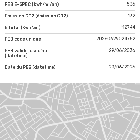
536
PEB E-SPEC (kwh/m²/an)
132
Emission CO2 (émission CO2)
112744
E total (Kwh/an)
20260629024752
PEB code unique
29/06/2036
PEB valide jusqu'au
(datetime)
29/06/2026
Date du PEB (datetime)