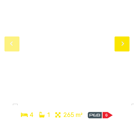
4
1
265 m²