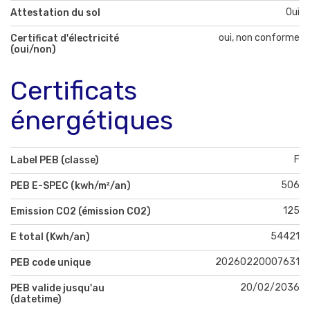
Oui
Attestation du sol
oui, non conforme
Certificat d'électricité
(oui/non)
Certificats
énergétiques
F
Label PEB (classe)
506
PEB E-SPEC (kwh/m²/an)
125
Emission CO2 (émission CO2)
54421
E total (Kwh/an)
20260220007631
PEB code unique
20/02/2036
PEB valide jusqu'au
(datetime)