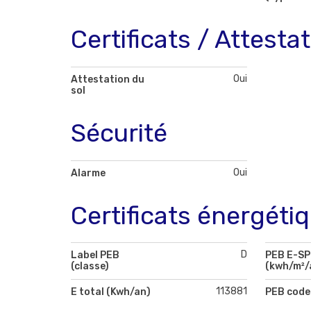
Certificats / Attesta
Oui
Attestation du
sol
Sécurité
Oui
Alarme
Certificats énergéti
D
Label PEB
PEB E-S
(classe)
(kwh/m²/
113881
E total (Kwh/an)
PEB code