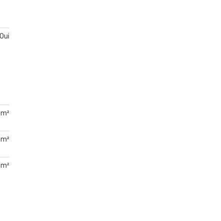
Oui
 m²
 m²
 m²