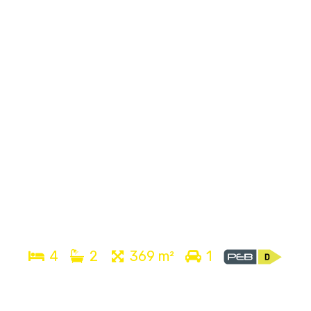
4
2
369 m²
1