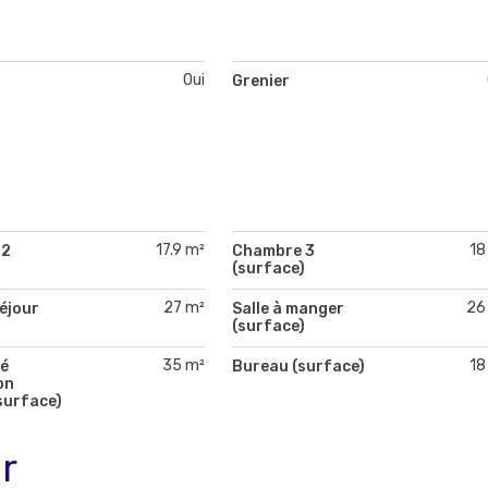
Oui
Grenier
17.9 m²
18
 2
Chambre 3
)
(surface)
27 m²
26
séjour
Salle à manger
)
(surface)
35 m²
18
té
Bureau (surface)
on
(surface)
r