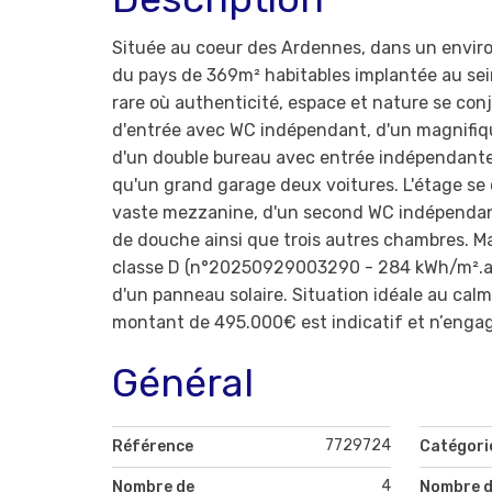
Située au coeur des Ardennes, dans un envir
du pays de 369m² habitables implantée au sei
rare où authenticité, espace et nature se co
d'entrée avec WC indépendant, d'un magnifique
d'un double bureau avec entrée indépendante 
qu'un grand garage deux voitures. L'étage se 
vaste mezzanine, d'un second WC indépendant,
de douche ainsi que trois autres chambres. M
classe D (n°20250929003290 - 284 kWh/m².an
d'un panneau solaire. Situation idéale au cal
montant de 495.000€ est indicatif et n’enga
Général
7729724
Référence
Catégori
4
Nombre de
Nombre d