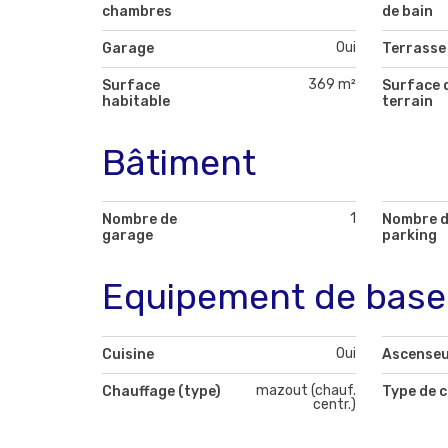
chambres
de bain
Oui
Garage
Terrasse
369 m²
Surface
Surface 
habitable
terrain
Bâtiment
1
Nombre de
Nombre 
garage
parking
Equipement de base
Oui
Cuisine
Ascense
mazout (chauf.
Chauffage (type)
Type de c
centr.)