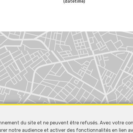
(datetime)
onnement du site et ne peuvent être refusés. Avec votre co
urer notre audience et activer des fonctionnalités en lien 