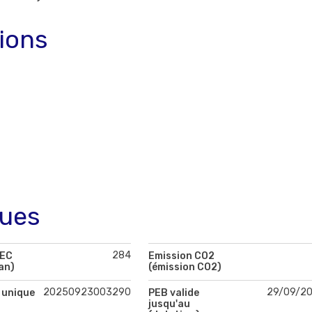
tions
ques
284
PEC
Emission CO2
an)
(émission CO2)
20250923003290
29/09/2
 unique
PEB valide
jusqu'au