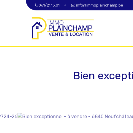
061/21.15.01
info@immoplainchamp.be
Bien except