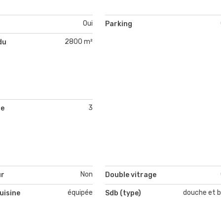
Oui
Parking
2800 m²
du
3
de
Non
ur
Double vitrage
équipée
douche et b
uisine
Sdb (type)