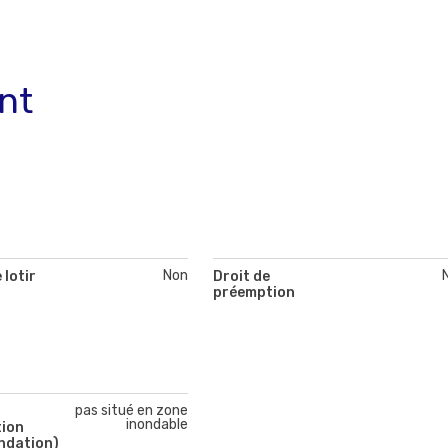
nt
Non
 lotir
Droit de
préemption
pas situé en zone
inondable
tion
ndation)