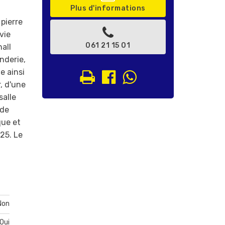
Plus d'informations
pierre
vie
061 21 15 01
all
nderie,
e ainsi
, d'une
salle
 de
que et
25. Le
Non
Oui