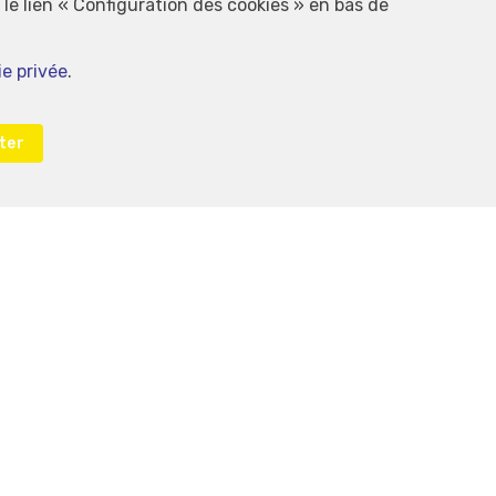
le lien « Configuration des cookies » en bas de
ie privée
.
ter
ntrôle: Institut professionnel des agents immobiliers, rue du
tologique de l’ IPI
ure valable pour les activités réalisées en Belgique
S
tion des cookies