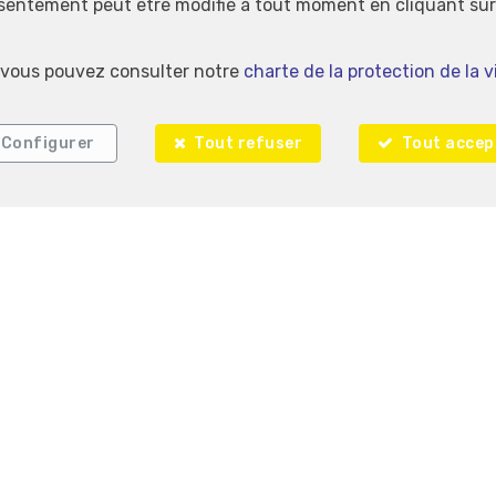
nsentement peut être modifié à tout moment en cliquant sur 
s, vous pouvez consulter notre
charte de la protection de la v
Configurer
Tout refuser
Tout accep
Immo Plainchamp
Rue du Vivier 212
6600 Bastogne
—
—
TEL.
061 21 15 01
info@immoplainchamp.be
—
800 en Belgique - N° entreprise : TVA BE-0695.907.494- Instance de co
1000 Bruxelles (+32 2 505 38 50 - info@ipi.be) - Soumis au
code déon
 SA, Place du Trône 1, 1000 Bruxelles – police n° 730.390.160. Couvert
Personne de contact anti-blanchiment : Monsieur Nicolas VIJVERMAN
Compte tiers : BE71 0017 8065 5369
les d'utilisation du site
—
Charte de la protection de la vie privée
—
Configura