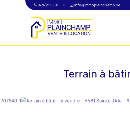
061/21.15.01
info@immoplainchamp.be
Terrain à bâti