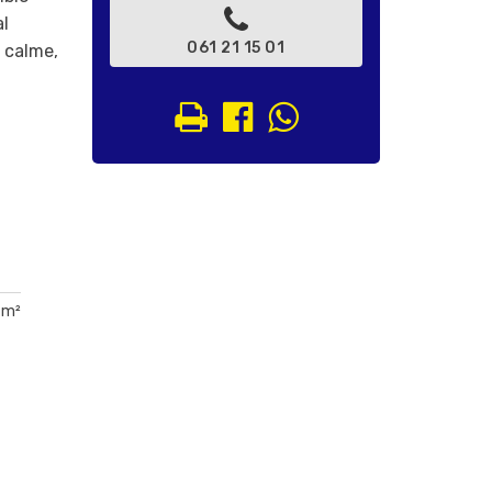
al
061 21 15 01
u calme,
 m²