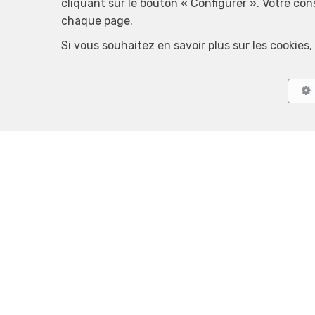
cliquant sur le bouton « Configurer ». Votre co
chaque page.
Si vous souhaitez en savoir plus sur les cookie
Agent immobilier intermédiaire agréé IPI sous le numéro 509.
Luxembourg 16B, 
RC professionnelle et cautionnement via AXA Belgium
Conditions généra