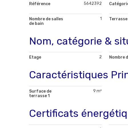
5642392
Référence
Catégori
1
Nombre de salles
Terrasse
de bain
Nom, catégorie & sit
2
Etage
Nombre d
Caractéristiques Pri
9 m²
Surface de
terrasse 1
Certificats énergéti