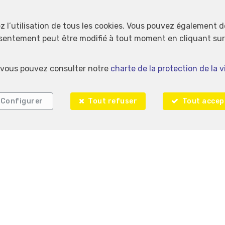
Localiser sur la carte
ez l’utilisation de tous les cookies. Vous pouvez également 
nsentement peut être modifié à tout moment en cliquant sur 
s, vous pouvez consulter notre
charte de la protection de la v
Configurer
Tout refuser
Tout accep
Immo Plainchamp
Rue du Vivier 212
6600 Bastogne
—
—