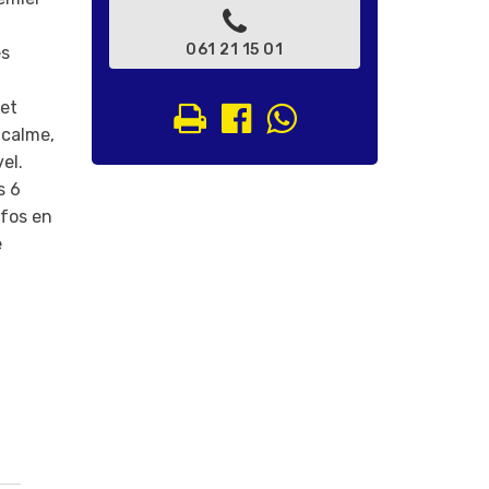
061 21 15 01
es
 et
 calme,
el.
s 6
fos en
e