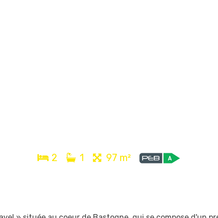
2
1
97 m²
vel » située au coeur de Bastogne, qui se compose d'un pr