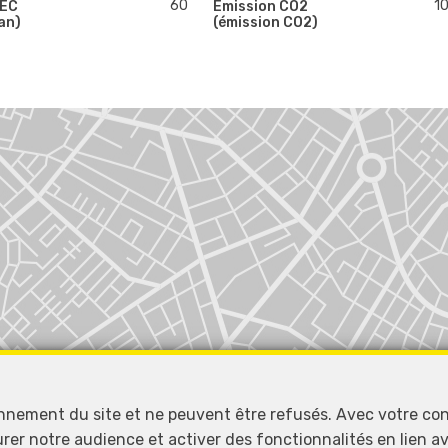
60
1
PEC
Emission CO2
an)
(émission CO2)
onnement du site et ne peuvent être refusés. Avec votre co
urer notre audience et activer des fonctionnalités en lien 