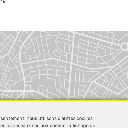
048
nsentement, nous utilisons d’autres cookies
avec les réseaux sociaux comme l’affichage de