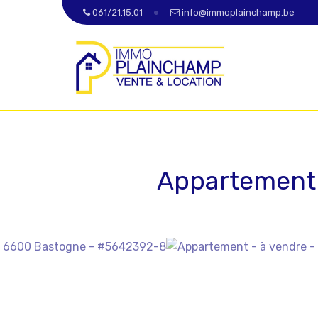
061/21.15.01
info@immoplainchamp.be
Appartement 